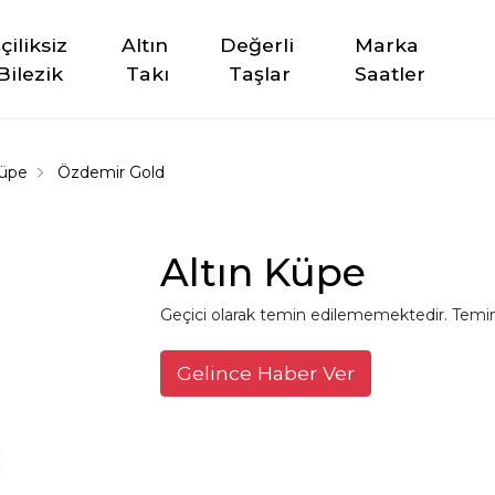
şçiliksiz 
Altın 
Değerli 
Marka 
Bilezik
Takı
Taşlar
Saatler
Küpe
Özdemir Gold
Altın Küpe
Geçici olarak temin edilememektedir. Temin
Gelince Haber Ver