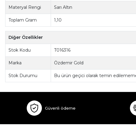
Materyal Rengi
Sarı Altın
Toplam Gram
1,10
Diğer Özellikler
Stok Kodu
T016316
Marka
Özdemir Gold
Stok Durumu
Bu ürün geçici olarak temin edilememe
Güvenli ödeme