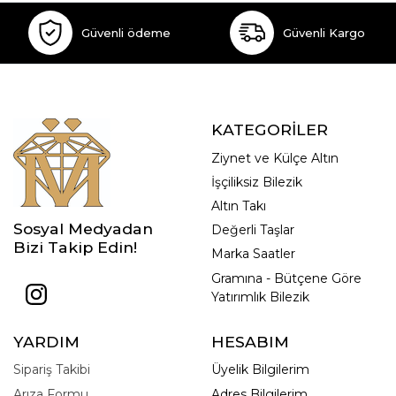
Güvenli ödeme
Güvenli Kargo
KATEGORİLER
Ziynet ve Külçe Altın
İşçiliksiz Bilezik
Altın Takı
Sosyal Medyadan
Değerli Taşlar
Bizi Takip Edin!
Marka Saatler
Gramına - Bütçene Göre
Yatırımlık Bilezik
YARDIM
HESABIM
Sipariş Takibi
Üyelik Bilgilerim
Arıza Formu
Adres Bilgilerim