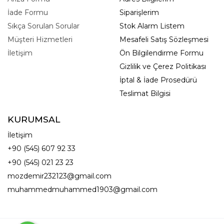
İade Formu
Siparişlerim
Sıkça Sorulan Sorular
Stok Alarm Listem
Müşteri Hizmetleri
Mesafeli Satış Sözleşmesi
İletişim
Ön Bilgilendirme Formu
Gizlilik ve Çerez Politikası
İptal & İade Prosedürü
Teslimat Bilgisi
KURUMSAL
İletişim
+90 (545) 607 92 33
+90 (545) 021 23 23
mozdemir232123@gmail.com
muhammedmuhammed1903@gmail.com