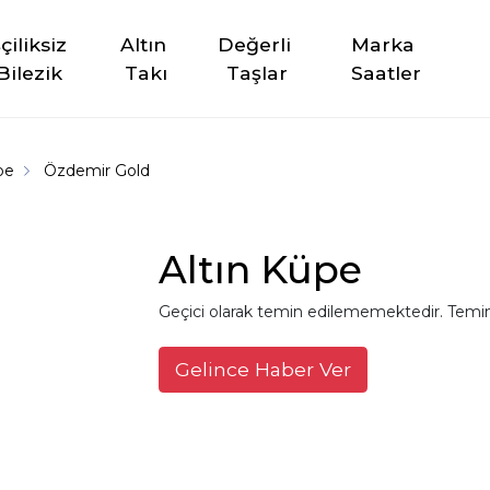
şçiliksiz 
Altın 
Değerli 
Marka 
Bilezik
Takı
Taşlar
Saatler
üpe
Özdemir Gold
Altın Küpe
Geçici olarak temin edilememektedir. Temin
Gelince Haber Ver