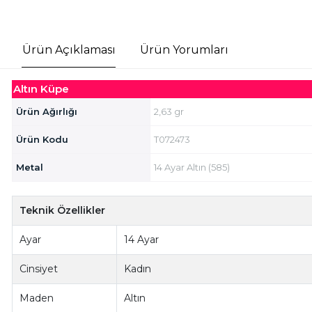
Ürün Açıklaması
Ürün Yorumları
Altın Küpe
Ürün Ağırlığı
2,63 gr
Ürün Kodu
T072473
Metal
14 Ayar Altın (585)
Teknik Özellikler
Ayar
14 Ayar
Cinsiyet
Kadın
Maden
Altın