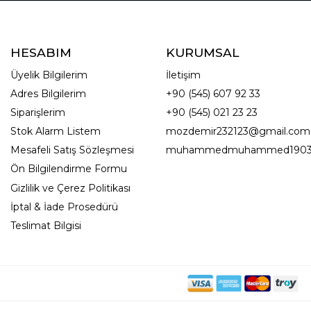
HESABIM
KURUMSAL
Üyelik Bilgilerim
İletişim
Adres Bilgilerim
+90 (545) 607 92 33
Siparişlerim
+90 (545) 021 23 23
Stok Alarm Listem
mozdemir232123@gmail.com
Mesafeli Satış Sözleşmesi
muhammedmuhammed1903
Ön Bilgilendirme Formu
Gizlilik ve Çerez Politikası
İptal & İade Prosedürü
Teslimat Bilgisi