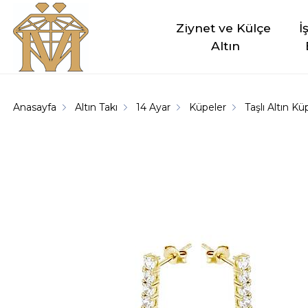
Ziynet ve Külçe 
İ
Altın
Anasayfa
Altın Takı
14 Ayar
Küpeler
Taşlı Altın K