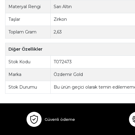
Materyal Rengi
Sarı Altın
Taşlar
Zirkon
Toplam Gram
2,63
Diğer Özellikler
Stok Kodu
T072473
Marka
Özdemir Gold
Stok Durumu
Bu ürün geçici olarak temin edilememe
Güvenli ödeme