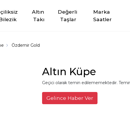
şçiliksiz 
Altın 
Değerli 
Marka 
Bilezik
Takı
Taşlar
Saatler
üpe
Özdemir Gold
Altın Küpe
Geçici olarak temin edilememektedir. Temin
Gelince Haber Ver