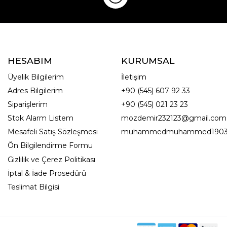
HESABIM
KURUMSAL
Üyelik Bilgilerim
İletişim
Adres Bilgilerim
+90 (545) 607 92 33
Siparişlerim
+90 (545) 021 23 23
Stok Alarm Listem
mozdemir232123@gmail.com
Mesafeli Satış Sözleşmesi
muhammedmuhammed1903
Ön Bilgilendirme Formu
Gizlilik ve Çerez Politikası
İptal & İade Prosedürü
Teslimat Bilgisi