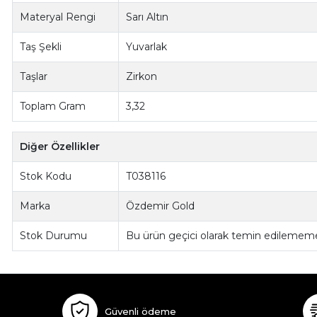
Materyal Rengi
Sarı Altın
Taş Şekli
Yuvarlak
Taşlar
Zirkon
Toplam Gram
3,32
Diğer Özellikler
Stok Kodu
T038116
Marka
Özdemir Gold
Stok Durumu
Bu ürün geçici olarak temin edilememe
Güvenli ödeme