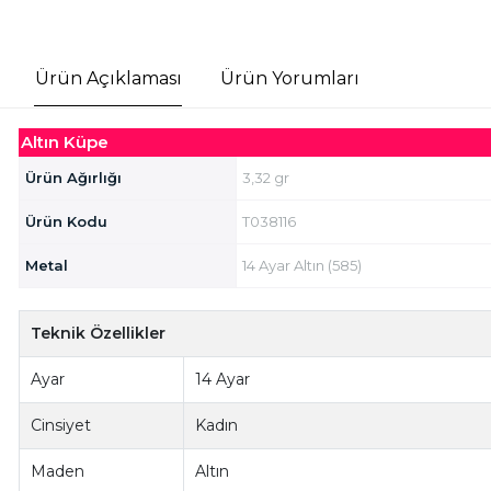
Ürün Açıklaması
Ürün Yorumları
Altın Küpe
Ürün Ağırlığı
3,32 gr
Ürün Kodu
T038116
Metal
14 Ayar Altın (585)
Teknik Özellikler
Ayar
14 Ayar
Cinsiyet
Kadın
Maden
Altın