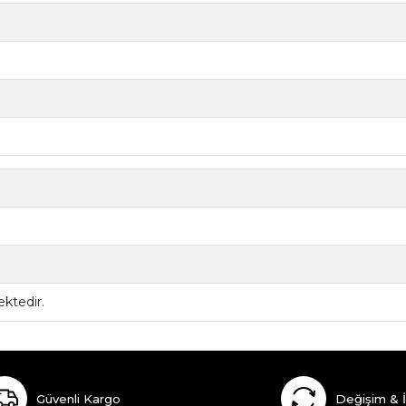
ktedir.
Güvenli Kargo
Değişim & 