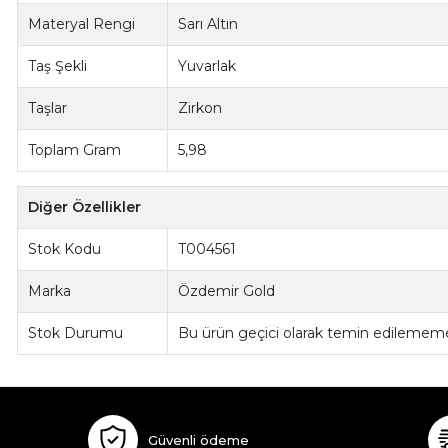
Materyal Rengi
Sarı Altın
Taş Şekli
Yuvarlak
Taşlar
Zirkon
Toplam Gram
5,98
Diğer Özellikler
Stok Kodu
T004561
Marka
Özdemir Gold
Stok Durumu
Bu ürün geçici olarak temin edilememe
Güvenli ödeme