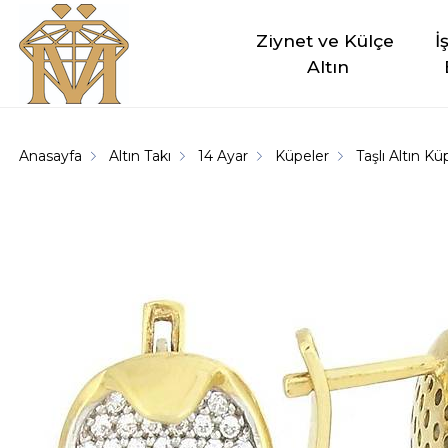
Ziynet ve Külçe 
İ
Altın
Anasayfa
Altın Takı
14 Ayar
Küpeler
Taşlı Altın K