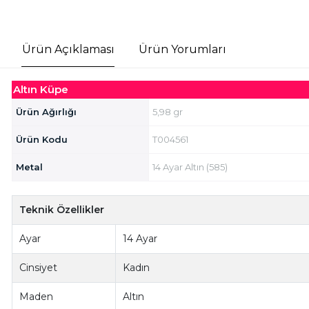
Ürün Açıklaması
Ürün Yorumları
Altın Küpe
Ürün Ağırlığı
5,98 gr
Ürün Kodu
T004561
Metal
14 Ayar Altın (585)
Teknik Özellikler
Ayar
14 Ayar
Cinsiyet
Kadın
Maden
Altın