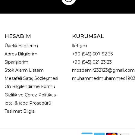
HESABIM
KURUMSAL
Üyelik Bilgilerim
İletişim
Adres Bilgilerim
+90 (545) 607 92 33
Siparişlerim
+90 (545) 021 23 23
Stok Alarm Listem
mozdemir232123@gmail.com
Mesafeli Satış Sözleşmesi
muhammedmuhammed1903
Ön Bilgilendirme Formu
Gizlilik ve Çerez Politikası
İptal & İade Prosedürü
Teslimat Bilgisi