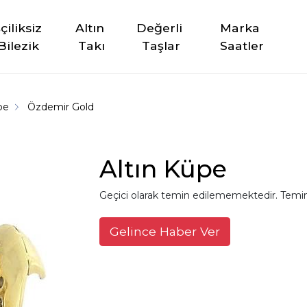
şçiliksiz 
Altın 
Değerli 
Marka 
Bilezik
Takı
Taşlar
Saatler
üpe
Özdemir Gold
Altın Küpe
Geçici olarak temin edilememektedir. Temin
Gelince Haber Ver