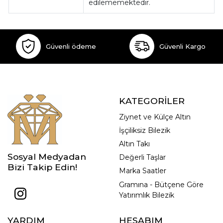
edilememektedir.
Güvenli ödeme
Güvenli Kargo
KATEGORİLER
Ziynet ve Külçe Altın
İşçiliksiz Bilezik
Altın Takı
Sosyal Medyadan
Değerli Taşlar
Bizi Takip Edin!
Marka Saatler
Gramına - Bütçene Göre
Yatırımlık Bilezik
YARDIM
HESABIM