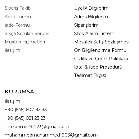
Sipariş Takibi
Üyelik Bilgilerim
Arıza Formu
Adres Bilgilerim
İade Formu
Siparişlerim
Sıkça Sorulan Sorular
Stok Alarm Listem
Müşteri Hizmetleri
Mesafeli Satış Sözleşmesi
İletişim
Ön Bilgilendirme Formu
Gizlilik ve Çerez Politikası
İptal & İade Prosedürü
Teslimat Bilgisi
KURUMSAL
İletişim
+90 (545) 607 92 33
+90 (545) 021 23 23
mozdemir232123@gmail.com
muhammedmuhammed1903@gmail.com