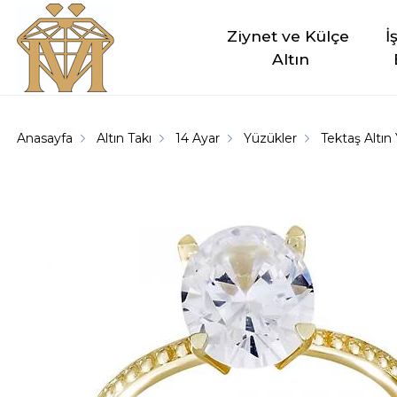
Ziynet ve Külçe 
İ
Altın
Anasayfa
Altın Takı
14 Ayar
Yüzükler
Tektaş Altın