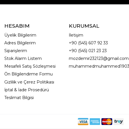
HESABIM
KURUMSAL
Üyelik Bilgilerim
İletişim
Adres Bilgilerim
+90 (545) 607 92 33
Siparişlerim
+90 (545) 021 23 23
Stok Alarm Listem
mozdemir232123@gmail.com
Mesafeli Satış Sözleşmesi
muhammedmuhammed1903
Ön Bilgilendirme Formu
Gizlilik ve Çerez Politikası
İptal & İade Prosedürü
Teslimat Bilgisi