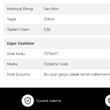
Materyal Rengi
Sarı Altın
Taşlar
Zirkon
Toplam Gram
3,36
Diğer Özellikler
Stok Kodu
T076417
Marka
Özdemir Gold
Stok Durumu
Bu ürün geçici olarak temin edilememe
Güvenli ödeme