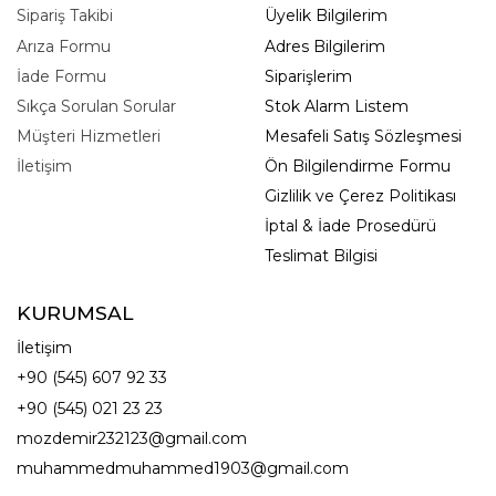
Sipariş Takibi
Üyelik Bilgilerim
Arıza Formu
Adres Bilgilerim
İade Formu
Siparişlerim
Sıkça Sorulan Sorular
Stok Alarm Listem
Müşteri Hizmetleri
Mesafeli Satış Sözleşmesi
İletişim
Ön Bilgilendirme Formu
Gizlilik ve Çerez Politikası
İptal & İade Prosedürü
Teslimat Bilgisi
KURUMSAL
İletişim
+90 (545) 607 92 33
+90 (545) 021 23 23
mozdemir232123@gmail.com
muhammedmuhammed1903@gmail.com