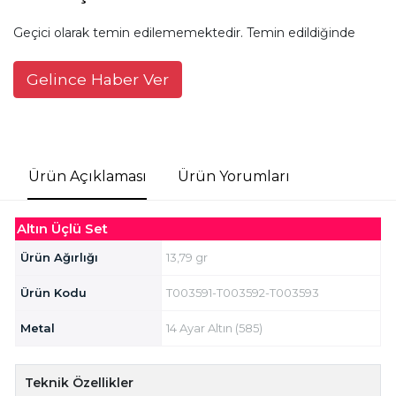
Geçici olarak temin edilememektedir. Temin edildiğinde
Gelince Haber Ver
Ürün Açıklaması
Ürün Yorumları
Altın Üçlü Set
Ürün Ağırlığı
13,79 gr
Ürün Kodu
T003591-T003592-T003593
Metal
14 Ayar Altın (585)
Teknik Özellikler