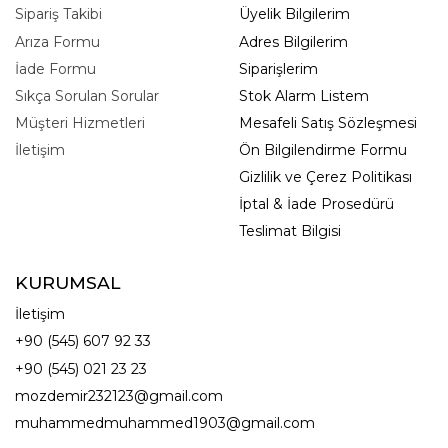
Sipariş Takibi
Üyelik Bilgilerim
Arıza Formu
Adres Bilgilerim
İade Formu
Siparişlerim
Sıkça Sorulan Sorular
Stok Alarm Listem
Müşteri Hizmetleri
Mesafeli Satış Sözleşmesi
İletişim
Ön Bilgilendirme Formu
Gizlilik ve Çerez Politikası
İptal & İade Prosedürü
Teslimat Bilgisi
KURUMSAL
İletişim
+90 (545) 607 92 33
+90 (545) 021 23 23
mozdemir232123@gmail.com
muhammedmuhammed1903@gmail.com