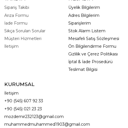
Sipariş Takibi
Üyelik Bilgilerim
Arıza Formu
Adres Bilgilerim
İade Formu
Siparişlerim
Sıkça Sorulan Sorular
Stok Alarm Listem
Müşteri Hizmetleri
Mesafeli Satış Sözleşmesi
İletişim
Ön Bilgilendirme Formu
Gizlilik ve Çerez Politikası
İptal & İade Prosedürü
Teslimat Bilgisi
KURUMSAL
İletişim
+90 (545) 607 92 33
+90 (545) 021 23 23
mozdemir232123@gmail.com
muhammedmuhammed1903@gmail.com