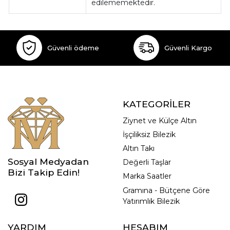
edilememektedir.
Güvenli ödeme
Güvenli Kargo
KATEGORİLER
Ziynet ve Külçe Altın
İşçiliksiz Bilezik
Altın Takı
Sosyal Medyadan
Değerli Taşlar
Bizi Takip Edin!
Marka Saatler
Gramına - Bütçene Göre
Yatırımlık Bilezik
YARDIM
HESABIM