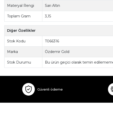
Materyal Rengi
Sarı Altın
Toplam Gram
3,15
Diğer Özellikler
Stok Kodu
T066316
Marka
Özdemir Gold
Stok Durumu
Bu ürün geçici olarak temin edilememe
Güvenli ödeme