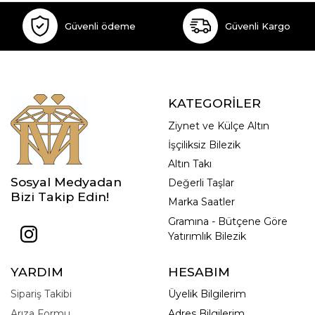
Güvenli ödeme
Güvenli Kargo
KATEGORİLER
Ziynet ve Külçe Altın
İşçiliksiz Bilezik
Altın Takı
Sosyal Medyadan
Değerli Taşlar
Bizi Takip Edin!
Marka Saatler
Gramına - Bütçene Göre
Yatırımlık Bilezik
YARDIM
HESABIM
Sipariş Takibi
Üyelik Bilgilerim
Arıza Formu
Adres Bilgilerim