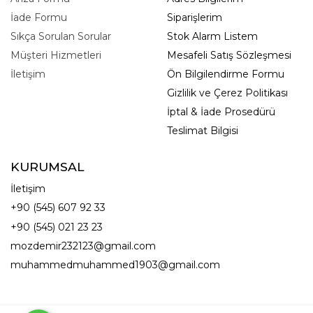
İade Formu
Siparişlerim
Sıkça Sorulan Sorular
Stok Alarm Listem
Müşteri Hizmetleri
Mesafeli Satış Sözleşmesi
İletişim
Ön Bilgilendirme Formu
Gizlilik ve Çerez Politikası
İptal & İade Prosedürü
Teslimat Bilgisi
KURUMSAL
İletişim
+90 (545) 607 92 33
+90 (545) 021 23 23
mozdemir232123@gmail.com
muhammedmuhammed1903@gmail.com