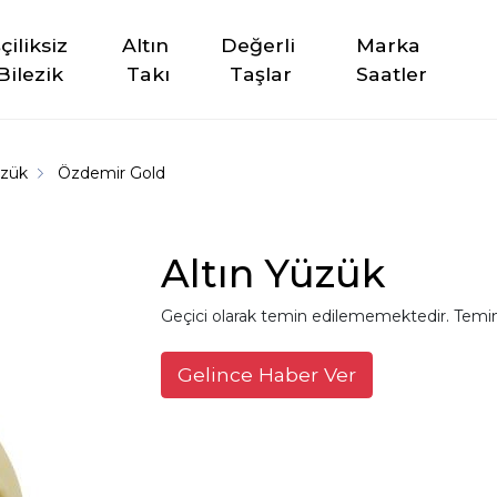
şçiliksiz 
Altın 
Değerli 
Marka 
Bilezik
Takı
Taşlar
Saatler
üzük
Özdemir Gold
Altın Yüzük
Geçici olarak temin edilememektedir. Temin
Gelince Haber Ver