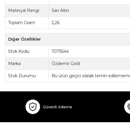
Materyal Rengi
Sarı Altın
Toplam Gram
2,26
Diğer Özellikler
Stok Kodu
T075544
Marka
Özdemir Gold
Stok Durumu
Bu ürün geçici olarak temin edilememe
Güvenli ödeme