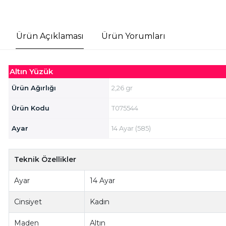
Ürün Açıklaması
Ürün Yorumları
Altın Yüzük
Ürün Ağırlığı
2,26 gr
Ürün Kodu
T075544
Ayar
14 Ayar (585)
Teknik Özellikler
Ayar
14 Ayar
Cinsiyet
Kadın
Maden
Altın