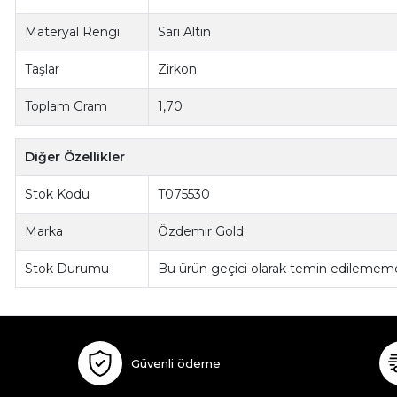
Materyal Rengi
Sarı Altın
Taşlar
Zirkon
Toplam Gram
1,70
Diğer Özellikler
Stok Kodu
T075530
Marka
Özdemir Gold
Stok Durumu
Bu ürün geçici olarak temin edilememe
Güvenli ödeme