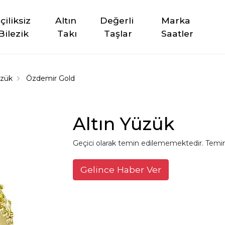
şçiliksiz 
Altın 
Değerli 
Marka 
Bilezik
Takı
Taşlar
Saatler
üzük
Özdemir Gold
Altın Yüzük
Geçici olarak temin edilememektedir. Temin
Gelince Haber Ver