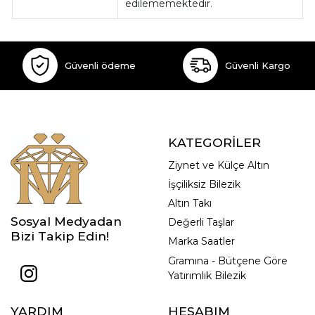
edilememektedir.
Güvenli ödeme
Güvenli Kargo
KATEGORİLER
Ziynet ve Külçe Altın
İşçiliksiz Bilezik
Altın Takı
Sosyal Medyadan
Değerli Taşlar
Bizi Takip Edin!
Marka Saatler
Gramına - Bütçene Göre
Yatırımlık Bilezik
YARDIM
HESABIM