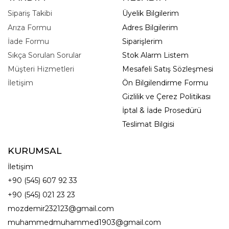
Sipariş Takibi
Üyelik Bilgilerim
Arıza Formu
Adres Bilgilerim
İade Formu
Siparişlerim
Sıkça Sorulan Sorular
Stok Alarm Listem
Müşteri Hizmetleri
Mesafeli Satış Sözleşmesi
İletişim
Ön Bilgilendirme Formu
Gizlilik ve Çerez Politikası
İptal & İade Prosedürü
Teslimat Bilgisi
KURUMSAL
İletişim
+90 (545) 607 92 33
+90 (545) 021 23 23
mozdemir232123@gmail.com
muhammedmuhammed1903@gmail.com