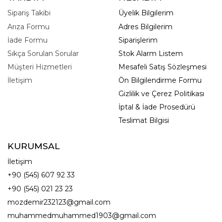
Sipariş Takibi
Üyelik Bilgilerim
Arıza Formu
Adres Bilgilerim
İade Formu
Siparişlerim
Sıkça Sorulan Sorular
Stok Alarm Listem
Müşteri Hizmetleri
Mesafeli Satış Sözleşmesi
İletişim
Ön Bilgilendirme Formu
Gizlilik ve Çerez Politikası
İptal & İade Prosedürü
Teslimat Bilgisi
KURUMSAL
İletişim
+90 (545) 607 92 33
+90 (545) 021 23 23
mozdemir232123@gmail.com
muhammedmuhammed1903@gmail.com