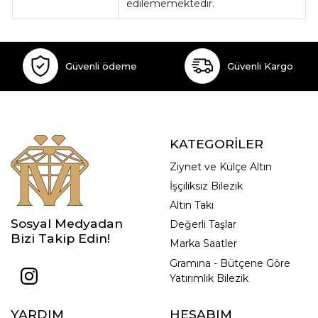
edilememektedir.
Güvenli ödeme
Güvenli Kargo
KATEGORİLER
Ziynet ve Külçe Altın
İşçiliksiz Bilezik
Altın Takı
Sosyal Medyadan
Değerli Taşlar
Bizi Takip Edin!
Marka Saatler
Gramına - Bütçene Göre
Yatırımlık Bilezik
YARDIM
HESABIM