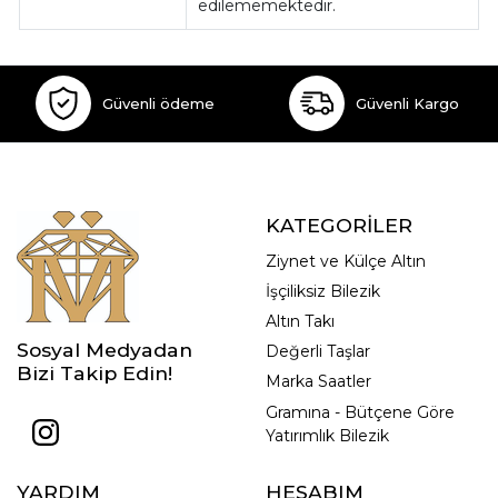
edilememektedir.
Güvenli ödeme
Güvenli Kargo
KATEGORİLER
Ziynet ve Külçe Altın
İşçiliksiz Bilezik
Altın Takı
Sosyal Medyadan
Değerli Taşlar
Bizi Takip Edin!
Marka Saatler
Gramına - Bütçene Göre
Yatırımlık Bilezik
YARDIM
HESABIM