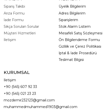
Sipariş Takibi
Üyelik Bilgilerim
Arıza Formu
Adres Bilgilerim
İade Formu
Siparişlerim
Sıkça Sorulan Sorular
Stok Alarm Listem
Müşteri Hizmetleri
Mesafeli Satış Sözleşmesi
İletişim
Ön Bilgilendirme Formu
Gizlilik ve Çerez Politikası
İptal & İade Prosedürü
Teslimat Bilgisi
KURUMSAL
İletişim
+90 (545) 607 92 33
+90 (545) 021 23 23
mozdemir232123@gmail.com
muhammedmuhammed1903@gmail.com