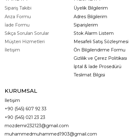
Sipariş Takibi
Üyelik Bilgilerim
Arıza Formu
Adres Bilgilerim
İade Formu
Siparişlerim
Sıkça Sorulan Sorular
Stok Alarm Listem
Müşteri Hizmetleri
Mesafeli Satış Sözleşmesi
İletişim
Ön Bilgilendirme Formu
Gizlilik ve Çerez Politikası
İptal & İade Prosedürü
Teslimat Bilgisi
KURUMSAL
İletişim
+90 (545) 607 92 33
+90 (545) 021 23 23
mozdemir232123@gmail.com
muhammedmuhammed1903@gmail.com