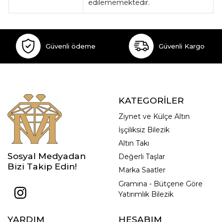
edilememektedir.
Güvenli ödeme
Güvenli Kargo
KATEGORİLER
Ziynet ve Külçe Altın
İşçiliksiz Bilezik
Altın Takı
Sosyal Medyadan
Değerli Taşlar
Bizi Takip Edin!
Marka Saatler
Gramına - Bütçene Göre
Yatırımlık Bilezik
YARDIM
HESABIM