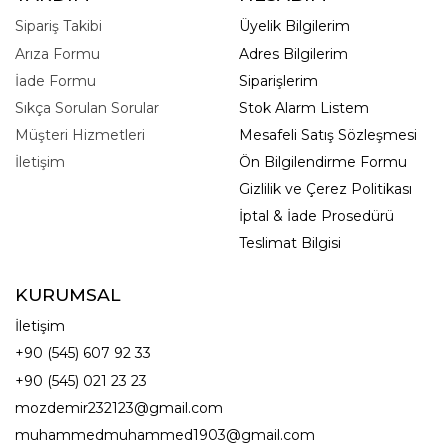
Sipariş Takibi
Üyelik Bilgilerim
Arıza Formu
Adres Bilgilerim
İade Formu
Siparişlerim
Sıkça Sorulan Sorular
Stok Alarm Listem
Müşteri Hizmetleri
Mesafeli Satış Sözleşmesi
İletişim
Ön Bilgilendirme Formu
Gizlilik ve Çerez Politikası
İptal & İade Prosedürü
Teslimat Bilgisi
KURUMSAL
İletişim
+90 (545) 607 92 33
+90 (545) 021 23 23
mozdemir232123@gmail.com
muhammedmuhammed1903@gmail.com