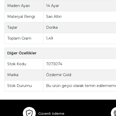
Maden Ayarı
14 Ayar
Materyal Rengi
Sarı Altın
Taşlar
Dorika
Toplam Gram
1,49
Diğer Özellikler
Stok Kodu
T073074
Marka
Özdemir Gold
Stok Durumu
Bu ürün geçici olarak temin edilememe
Güvenli ödeme