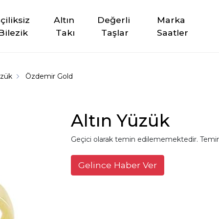
şçiliksiz 
Altın 
Değerli 
Marka 
Bilezik
Takı
Taşlar
Saatler
üzük
Özdemir Gold
Altın Yüzük
Geçici olarak temin edilememektedir. Temin
Gelince Haber Ver