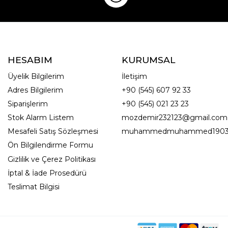
HESABIM
KURUMSAL
Üyelik Bilgilerim
İletişim
Adres Bilgilerim
+90 (545) 607 92 33
Siparişlerim
+90 (545) 021 23 23
Stok Alarm Listem
mozdemir232123@gmail.com
Mesafeli Satış Sözleşmesi
muhammedmuhammed1903
Ön Bilgilendirme Formu
Gizlilik ve Çerez Politikası
İptal & İade Prosedürü
Teslimat Bilgisi