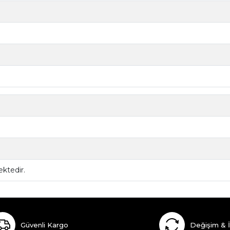
ktedir.
Güvenli Kargo
Değişim & 