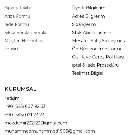
Sipariş Takibi
Üyelik Bilgilerim
Arıza Formu
Adres Bilgilerim
İade Formu
Siparişlerim
Sıkça Sorulan Sorular
Stok Alarm Listem
Müşteri Hizmetleri
Mesafeli Satış Sözleşmesi
İletişim
Ön Bilgilendirme Formu
Gizlilik ve Çerez Politikası
İptal & İade Prosedürü
Teslimat Bilgisi
KURUMSAL
İletişim
+90 (545) 607 92 33
+90 (545) 021 23 23
mozdemir232123@gmail.com
muhammedmuhammed1903@gmail.com