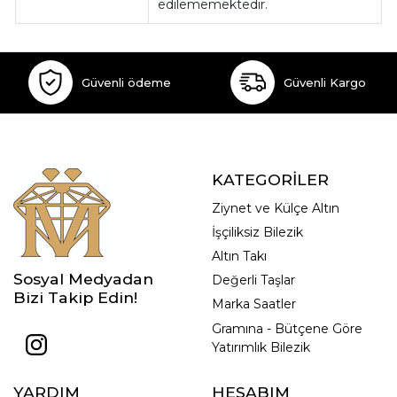
edilememektedir.
Güvenli ödeme
Güvenli Kargo
KATEGORİLER
Ziynet ve Külçe Altın
İşçiliksiz Bilezik
Altın Takı
Sosyal Medyadan
Değerli Taşlar
Bizi Takip Edin!
Marka Saatler
Gramına - Bütçene Göre
Yatırımlık Bilezik
YARDIM
HESABIM