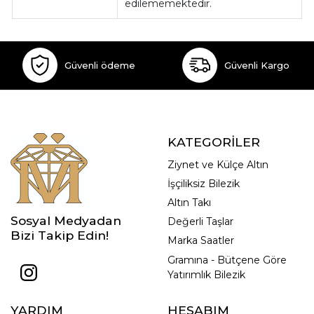
edilememektedir.
Güvenli ödeme
Güvenli Kargo
KATEGORİLER
Ziynet ve Külçe Altın
İşçiliksiz Bilezik
Altın Takı
Sosyal Medyadan
Değerli Taşlar
Bizi Takip Edin!
Marka Saatler
Gramına - Bütçene Göre
Yatırımlık Bilezik
YARDIM
HESABIM