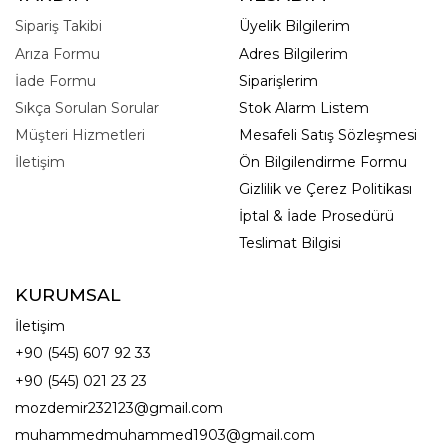
Sipariş Takibi
Üyelik Bilgilerim
Arıza Formu
Adres Bilgilerim
İade Formu
Siparişlerim
Sıkça Sorulan Sorular
Stok Alarm Listem
Müşteri Hizmetleri
Mesafeli Satış Sözleşmesi
İletişim
Ön Bilgilendirme Formu
Gizlilik ve Çerez Politikası
İptal & İade Prosedürü
Teslimat Bilgisi
KURUMSAL
İletişim
+90 (545) 607 92 33
+90 (545) 021 23 23
mozdemir232123@gmail.com
muhammedmuhammed1903@gmail.com