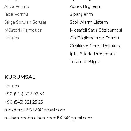
Arıza Formu
Adres Bilgilerim
İade Formu
Siparişlerim
Sıkça Sorulan Sorular
Stok Alarm Listem
Müşteri Hizmetleri
Mesafeli Satış Sözleşmesi
İletişim
Ön Bilgilendirme Formu
Gizlilik ve Çerez Politikası
İptal & İade Prosedürü
Teslimat Bilgisi
KURUMSAL
İletişim
+90 (545) 607 92 33
+90 (545) 021 23 23
mozdemir232123@gmail.com
muhammedmuhammed1903@gmail.com