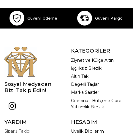
Güvenli ödeme
Güvenli Kargo
KATEGORİLER
Ziynet ve Külçe Altın
İşçiliksiz Bilezik
Altın Takı
Sosyal Medyadan
Değerli Taşlar
Bizi Takip Edin!
Marka Saatler
Gramına - Bütçene Göre
Yatırımlık Bilezik
YARDIM
HESABIM
Sipariş Takibi
Üyelik Bilgilerim