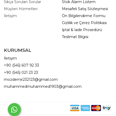
Sıkça Sorulan Sorular
Stok Alarm Listem
Müşteri Hizmetleri
Mesafeli Satış Sözleşmesi
İletişim
Ön Bilgilendirme Formu
Gizlilik ve Çerez Politikası
İptal & İade Prosedürü
Teslimat Bilgisi
KURUMSAL
İletişim
+90 (545) 607 92 33
+90 (545) 021 23 23
mozdemir232123@gmail.com
muhammedmuhammed1903@gmail.com