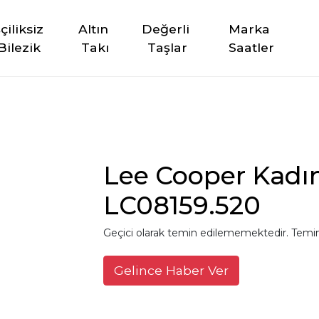
şçiliksiz 
Altın 
Değerli 
Marka 
Bilezik
Takı
Taşlar
Saatler
Lee Cooper Kadın
LC08159.520
Geçici olarak temin edilememektedir. Temin
Gelince Haber Ver