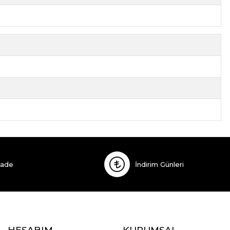
İade
İndirim Günleri
HESABIM
KURUMSAL