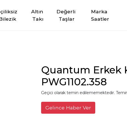
şçiliksiz 
Altın 
Değerli 
Marka 
Bilezik
Takı
Taşlar
Saatler
Quantum Erkek K
PWG1102.358
Geçici olarak temin edilememektedir. Temin
Gelince Haber Ver