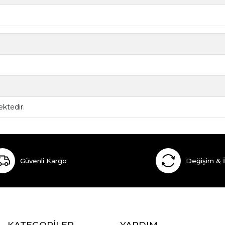
ktedir.
Güvenli Kargo
Değişim & 
KATEGORİLER
YARDIM