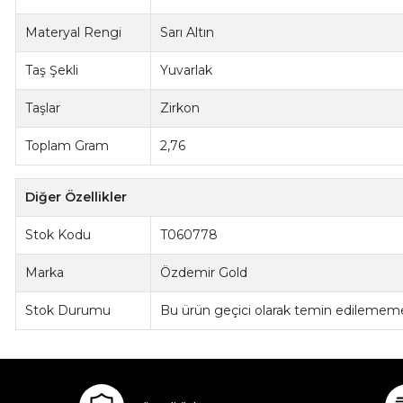
Materyal Rengi
Sarı Altın
Taş Şekli
Yuvarlak
Taşlar
Zirkon
Toplam Gram
2,76
Diğer Özellikler
Stok Kodu
T060778
Marka
Özdemir Gold
Stok Durumu
Bu ürün geçici olarak temin edilememe