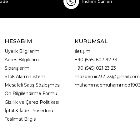
İade
İndirim Günleri
HESABIM
KURUMSAL
Üyelik Bilgilerim
İletişim
Adres Bilgilerim
+90 (545) 607 92 33
Siparişlerim
+90 (545) 021 23 23
Stok Alarm Listem
mozdemir232123@gmail.com
Mesafeli Satış Sözleşmesi
muhammedmuhammed1903
Ön Bilgilendirme Formu
Gizlilik ve Çerez Politikası
İptal & İade Prosedürü
Teslimat Bilgisi