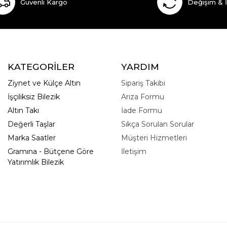
Güvenli Kargo
Değişim & 
KATEGORİLER
YARDIM
Ziynet ve Külçe Altın
Sipariş Takibi
İşçiliksiz Bilezik
Arıza Formu
Altın Takı
İade Formu
Değerli Taşlar
Sıkça Sorulan Sorular
Marka Saatler
Müşteri Hizmetleri
Gramına - Bütçene Göre
İletişim
Yatırımlık Bilezik