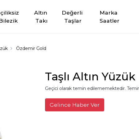
şçiliksiz 
Altın 
Değerli 
Marka 
Bilezik
Takı
Taşlar
Saatler
üzük
Özdemir Gold
Taşlı Altın Yüzük
Geçici olarak temin edilememektedir. Temin
Gelince Haber Ver