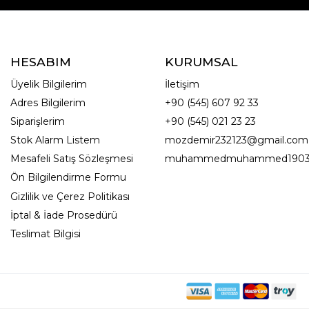
HESABIM
KURUMSAL
Üyelik Bilgilerim
İletişim
Adres Bilgilerim
+90 (545) 607 92 33
Siparişlerim
+90 (545) 021 23 23
Stok Alarm Listem
mozdemir232123@gmail.com
Mesafeli Satış Sözleşmesi
muhammedmuhammed1903
Ön Bilgilendirme Formu
Gizlilik ve Çerez Politikası
İptal & İade Prosedürü
Teslimat Bilgisi