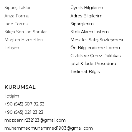
Sipariş Takibi
Üyelik Bilgilerim
Arıza Formu
Adres Bilgilerim
İade Formu
Siparişlerim
Sıkça Sorulan Sorular
Stok Alarm Listem
Müşteri Hizmetleri
Mesafeli Satış Sözleşmesi
İletişim
Ön Bilgilendirme Formu
Gizlilik ve Çerez Politikası
İptal & İade Prosedürü
Teslimat Bilgisi
KURUMSAL
İletişim
+90 (545) 607 92 33
+90 (545) 021 23 23
mozdemir232123@gmail.com
muhammedmuhammed1903@gmail.com