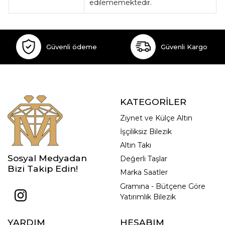
edilememektedir.
Güvenli ödeme
Güvenli Kargo
KATEGORİLER
Ziynet ve Külçe Altın
İşçiliksiz Bilezik
Altın Takı
Sosyal Medyadan
Değerli Taşlar
Bizi Takip Edin!
Marka Saatler
Gramına - Bütçene Göre
Yatırımlık Bilezik
YARDIM
HESABIM